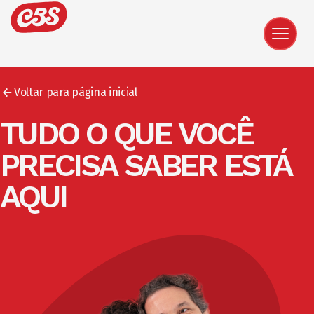
Voltar para página inicial
TUDO O QUE VOCÊ
PRECISA SABER ESTÁ
AQUI