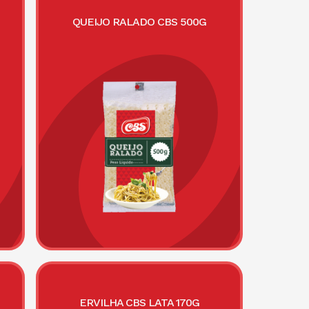
QUEIJO RALADO CBS 500G
ERVILHA CBS LATA 170G